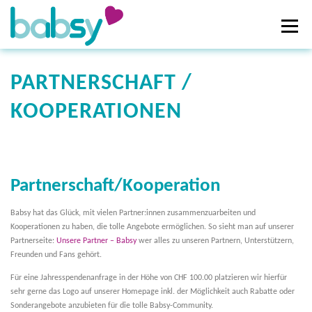
Zum
Inhalt
Menü
springen
PARTNERSCHAFT /
ÜBER UNS
UNTERSTÜTZUNGSMÖGLICHKEITEN
KOOPERATIONEN
JETZT SPENDEN!
NEUIGKEITEN
Partnerschaft/Kooperation
Babsy hat das Glück, mit vielen Partner:innen zusammenzuarbeiten und
Kooperationen zu haben, die tolle Angebote ermöglichen. So sieht man auf unserer
Partnerseite:
Unsere Partner – Babsy
wer alles zu unseren Partnern, Unterstützern,
Freunden und Fans gehört.
Für eine Jahresspendenanfrage in der Höhe von CHF 100.00 platzieren wir hierfür
sehr gerne das Logo auf unserer Homepage inkl. der Möglichkeit auch Rabatte oder
Sonderangebote anzubieten für die tolle Babsy-Community.